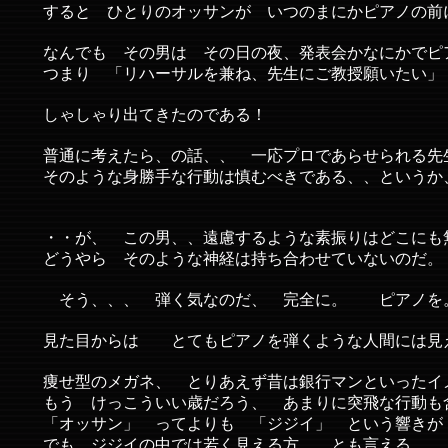
すると ひとりのオッサンが いつのまにかピアノの前
なんでも その男は その日の夜、発表会かなにかでピ
つまり 「リハーサルを兼ね、先生にご教授願いたい」
しゃしゃり出てきたのである！
普通に考えたら、の話、、 一応プロであらせられる先
そのような身勝手な行動は慎むべきである、、というか
・・が、 この男、、遠慮するような素振りはどこにも
どうやら そのような神経は持ち合わせていないのだ。
そう、、、 弾く気なのだ、 完全に。 ピアノを
見た目からは とてもピアノを弾くような人間には見
痩せ型のメガネ、 とりあえず昔は銀行マンといったイ
もう けっこういい歳だろう、 あまりに突飛な行動も
「オッサン」 ってよりも 「ジジイ」 という響きが
でも ジジイの中では若く見える方、、とも言える。