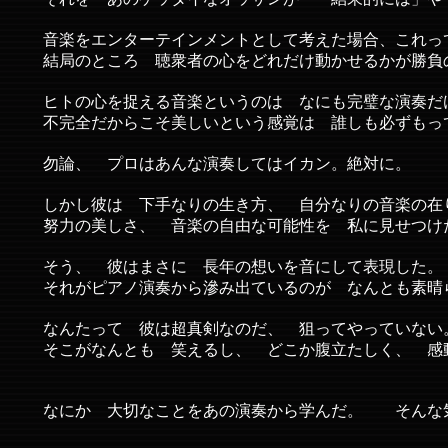
それを あのケッタイなオッサンが 「結果的には」や
音楽をエンターテインメントとして考えた場合、これっ
結局のところ 聴衆者の心をどれだけ動かせるかが勝負
ヒトの心を捉える音楽というのは なにも完璧な演奏だ
不完全だからこそ美しいという感覚は 誰しも必ずもっ
勿論、 プロはあんな演奏してはイカン。絶対に。
しかし彼は 下手なりの生き方、 自分なりの音楽の在
努力の美しさ、 音楽の自由な可能性を 私に見せつけ
そう、 彼はまさに 長年の想いを音にして表現した。
それがピアノ演奏から滲み出ているのが なんとも素晴
なんたって 彼は超真剣なのだ、 狙ってやっていない
そこがなんとも 笑えるし、 どこか腹立たしく、 感
なにか 大切なことをあの演奏から学んだ。 そんな