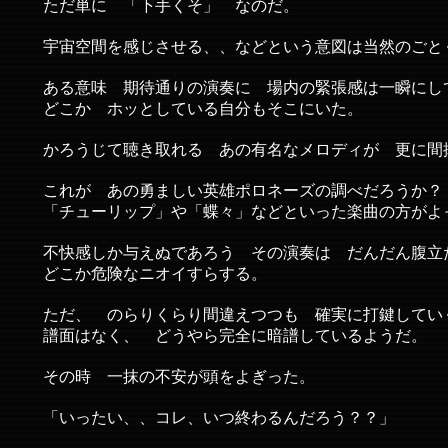
ただ単に 「下手くそ」 なのだ。
宇宙空間を感じさせる、、などという意図は当然のごと
ある意味 期待通りの演奏に 場内の緊張感は一瞬にし
どこか ホッとしている自分もそこにいた。
かろうじて聴き取れる あの有名なメロディが 更に間
これが あの勇ましい英雄ポロネーズの調べだろうか？
「チューリップ」や「蝶々」などといった楽曲の方がよ
不快感しか与えぬであろう その演奏は だんだん腹立
どこか危険なニオイすらする。
ただ、 のらりくらり間違えつつも 確実に打鍵して
譜面はなく、 どうやら完全に暗譜しているようだ。
その時 一抹の不安が頭をよぎった。
「いったい、、コレ、いつ終わるんだろう？？」