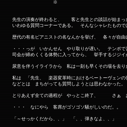
※
先生の演奏が終わると、 客と先生との談話が始まっ
いわゆる質問コーナーである。 そんなシャレたもので
歴代の有名ピアニストの名なんかを挙げ、 各々が自由
・・・っが いかんせん やり取りが遅い。 テンポで
司会が締めくくる体勢に入ってから、 挙手するジジイ
尿意を伴うイライラから 私は一刻も早くその場を去り
私は 「先生、 楽器変革時におけるベートーヴェンの
などとは まちがっても質問しようとは思わなかった。
とりあえず全ての過程が やっとこ終了、 さぁ お
・・・ なにやら 客席がゴソゴソ騒がしいのだ。。
「～せっかくだから、、」 「、、弾きなよ、、」 ・