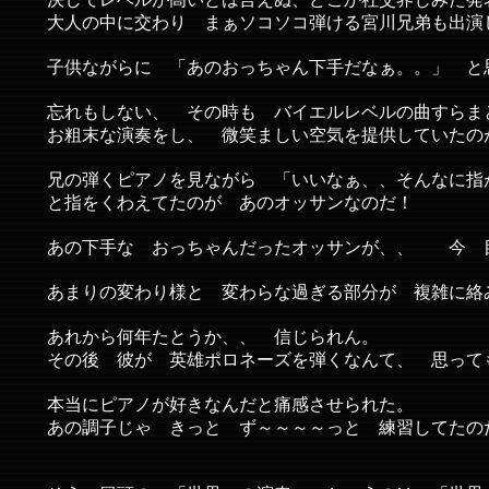
決してレベルが高いとは言えぬ、どこか社交界じみた発
大人の中に交わり まぁソコソコ弾ける宮川兄弟も出演
子供ながらに 「あのおっちゃん下手だなぁ。。」 と
忘れもしない、 その時も バイエルレベルの曲すらま
お粗末な演奏をし、 微笑ましい空気を提供していたの
兄の弾くピアノを見ながら 「いいなぁ、、そんなに指
と指をくわえてたのが あのオッサンなのだ！
あの下手な おっちゃんだったオッサンが、、 今 目
あまりの変わり様と 変わらな過ぎる部分が 複雑に絡
あれから何年たとうか、、 信じられん。
その後 彼が 英雄ポロネーズを弾くなんて、 思って
本当にピアノが好きなんだと痛感させられた。
あの調子じゃ きっと ず～～～～っと 練習してたの