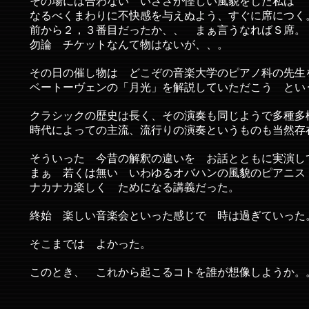
その場には合わない いささか怪しい風貌をした私は
なるべくまわりに不快感を与えぬよう、すぐに席につく
前から２，３番目だったか、、 まぁ言うなればＳ席。
勿論 チケットなんて物はないが、、。
その日の催し物は どこぞの音楽大学のピアノ科の先生
ベートーヴェンの「月光」を解説していただこう とい
クラシックの歴史は長く、その演奏も同じようで多種多
時代によっての主流、流行りの演奏というものも当然存
そういった 今昔の解釈の違いを お話とともに実演し
まぁ 若くは無い いわゆるオバハンの風貌のピアニス
ナカナカ楽しく ためになる講義だった。
終始 楽しい音楽会といった感じで 時は過ぎていった
そこまでは よかった。
このとき、 これから起こるコトを誰が想像しようか。