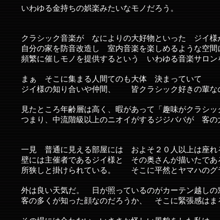
いわゆる金持ちの娯楽みたいなモノだろう。
クラシック音楽が なによりの大好物といった ジイ様
自分の家を防音改造し 室内音楽を楽しめるような空間
頻繁に催しモノを提供するという いわゆる音楽サロン
まぁ そこに集まる人間てのも大体 決まっていて
ジイ様の知り合いや仲間、 皆クラシック好きの輩な
見たところ年齢層は高く、暇があって「趣味がクラシッ
つまり、中流階級以上のニオイがするジジババが 客の
一見 普通に見える部屋には およそ２０人以上は座れ
壁には主催者であるジイ様と その奥さんが描いたであ
所狭しと掛けられている。 そこに平然とヤマハのグラ
外は良い天気だ。 日が照っているのがカーテン越しの
客の多くが知った顔なのだろうか、 そこに緊張感はま